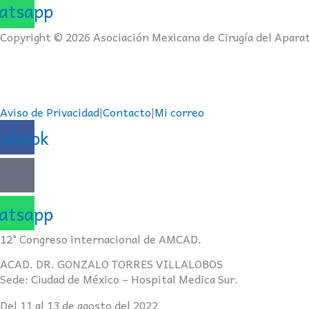
atsapp
Copyright © 2026 Asociación Mexicana de Cirugía del Aparat
Todas las imágenes, videos y/o publicidad que se presentan
base a la Ley Federal de Derechos de Autor en vigor.
Aviso de Privacidad
|
Contacto
|
Mi correo
cebook
atsapp
12° Congreso internacional de AMCAD.
ACAD. DR. GONZALO TORRES VILLALOBOS
Sede: Ciudad de México – Hospital Medica Sur.
Del 11 al 13 de agosto del 2022