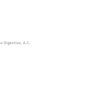
o Digestivo, A.C.
an en esta página están previamente autorizados por la Asoc
base a la Ley Federal de Derechos de Autor en vigor.