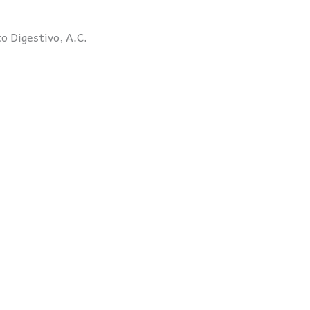
o Digestivo, A.C.
 en esta página están previamente autorizados por la Asocia