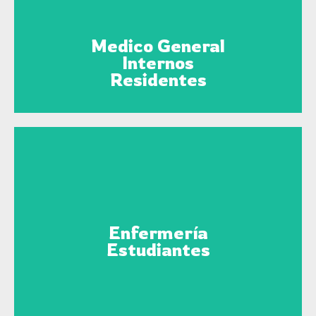
Información, Registro y Pago
Medico General
Internos
Residentes
Información, Registro y Pago
Enfermería
Estudiantes