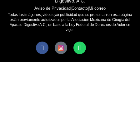
Digestivo, A.C.
Aviso de Privacidad
|
Contacto
|
Mi correo
Todas las imágenes, videos y/o publicidad que se presentan en esta página
están previamente autorizados por la Asociación Mexicana de Cirugía del
Aparato Digestivo A.C., en base a la Ley Federal de Derechos de Autor en
vigor.
Facebook
Whatsapp