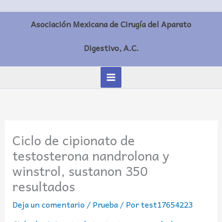
Ir
al
Asociación Mexicana de Cirugía del Aparato
contenido
Digestivo, A.C.
Ciclo de cipionato de
testosterona nandrolona y
winstrol, sustanon 350
resultados
Deja un comentario
/
Prueba
/ Por
test17654223