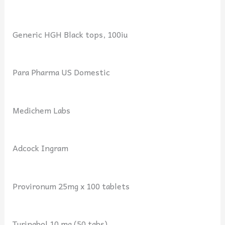
Generic HGH Black tops, 100iu
Para Pharma US Domestic
Medichem Labs
Adcock Ingram
Provironum 25mg x 100 tablets
Turinabol 10 mg (50 tabs)