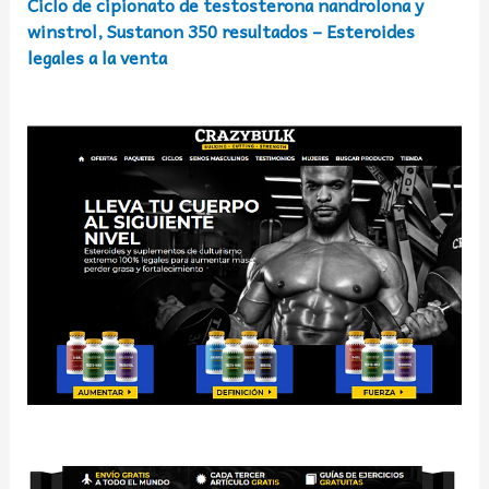
Ciclo de cipionato de testosterona nandrolona y
winstrol, Sustanon 350 resultados – Esteroides
legales a la venta